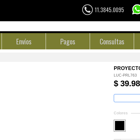
11.3845.0095
Envíos
Pagos
Consultas
PROYECTO
LUC-PRL763
$ 39.9
Colores