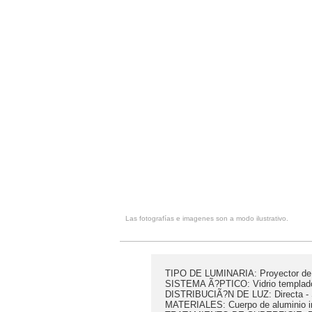
Las fotografías e imagenes son a modo ilustrativo.
TIPO DE LUMINARIA: Proyector de
SISTEMA Ã?PTICO: Vidrio templado tr
DISTRIBUCIÃ?N DE LUZ: Directa -
MATERIALES: Cuerpo de aluminio i