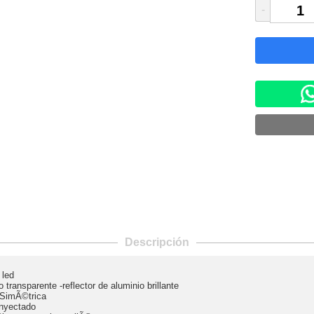
-
Descripción
 led
ansparente -reflector de aluminio brillante
 SimÃ©trica
nyectado