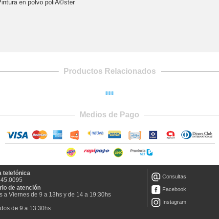
ura en polvo poliÃ©ster
Productos Relacionados
Medios de Pago
 telefónica
Consultas
845.0095
rio de atención
Facebook
 a Viernes de 9 a 13hs y de 14 a 19:30hs
Instagram
dos de 9 a 13:30hs