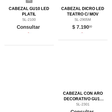
SL
CABEZAL GU10 LED
CABEZAL DICRO LED
PLATIL
TEATRO C/ MOV
SL-2100
SL-2905M
Consultar
$ 7.190
00
CABEZAL CON ARO
DECORATIVO GU10
SL-2301
LED
Consultar