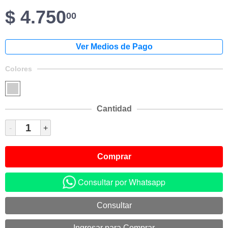
$ 4.750
00
Colores
Cantidad
-
+
Consultar por Whatsapp