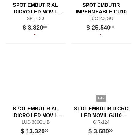
SPOT EMBUTIR AL
SPOT EMBUTIR
DICRO LED MOVIL
IMPERMEABLE GU10
GU10 NIQUEL
SPL-E30
LUC-206GU
$ 3.820
$ 25.540
00
00
GIR
SPOT EMBUTIR AL
SPOT EMBUTIR DICRO
DICRO LED MOVIL
LED MOVIL GU10
GU10 BLANCO
LUC-306GU.B
BLANCO
GIR-124
$ 13.320
$ 3.680
00
00