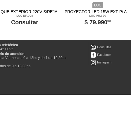
LUC
IQUE EXTERIOR 220V S/REJA
PROYECTOR LED 15W EXT P/ AR111
LUC-EP.008
LUC-PR.620
Consultar
$ 79.990
00
 telefónica
Consultas
845.0095
rio de atención
Facebook
 a Viernes de 9 a 13hs y de 14 a 19:30hs
Instagram
dos de 9 a 13:30hs