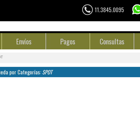
11.3845.0095
Envíos
Pagos
Consultas
OT
eda por Categorías:
SPOT