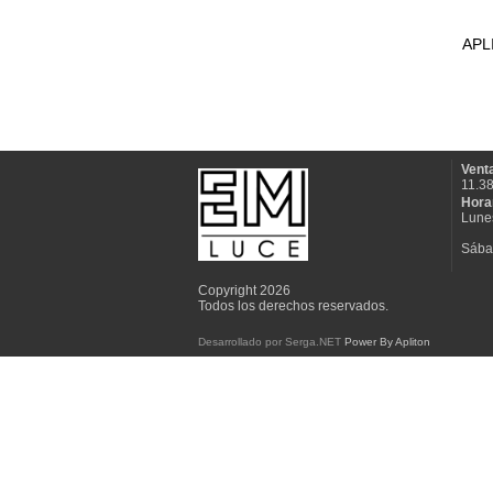
APL
Venta
11.3
Hora
Lunes
Sába
Copyright 2026
Todos los derechos reservados.
Desarrollado por Serga.NET
Power By Apliton